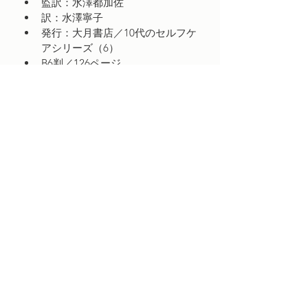
監訳：水澤都加佐
訳：水澤寧子
発行：大月書店／10代のセルフケ
アシリーズ（6）
B6判／126ページ
解説
傷つけられる関係とはどんなものか？
目次
児童虐待からいじめ、ストーカーま
はじめに　…傷つけられていません
で。家庭、学校、友人、恋愛関係の中
書籍の購入について
か？
で、虐待を受けたとき、何ができるか
について書いた本です。虐待の定義、
お近くの書店やオンライン書店でご購
１.３つの虐待的な関係とは？
種類、対処法、セルフケアのほか、関
入いただけます。
係の切り方や、友人が虐待を受けてい
２.家族は最初の人間関係
るときにできることも紹介。自分はこ
書店に商品の在庫がない場合でも、取
の世に一人りしかいないかけがえのな
り寄せることができます。
３.家族に傷つけられたらどうする？
い存在…それを忘れないことが大切だ
Healing and Recovery Institute
と語ります。