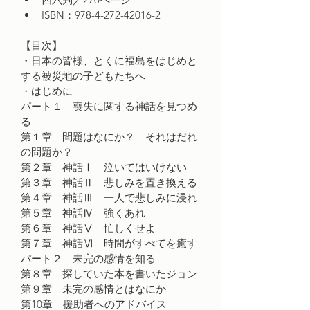
ISBN：978-4-272-42016-2
【目次】
・日本の皆様、とくに福島をはじめと
する被災地の子どもたちへ
・はじめに
パート１　喪失に関する神話を見つめ
る
第１章　問題はなにか？　それはだれ
の問題か？
第２章　神話Ⅰ　泣いてはいけない
第３章　神話Ⅱ　悲しみを置き換える
第４章　神話Ⅲ　一人で悲しみに浸れ
第５章　神話Ⅳ　強くあれ
第６章　神話Ⅴ　忙しくせよ
第７章　神話Ⅵ　時間がすべてを癒す
パート２　未完の感情を知る
第８章　探していた本を書いたジョン
第９章　未完の感情とはなにか
第10章　援助者へのアドバイス