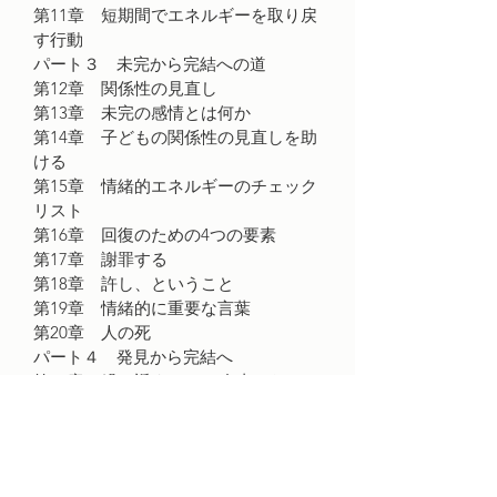
第11章　短期間でエネルギーを取り戻
す行動
パート３　未完から完結への道
第12章　関係性の見直し
第13章　未完の感情とは何か
第14章　子どもの関係性の見直しを助
ける
第15章　情緒的エネルギーのチェック
リスト
第16章　回復のための4つの要素
第17章　謝罪する
第18章　許し、ということ
第19章　情緒的に重要な言葉
第20章　人の死
パート４　発見から完結へ
第21章　繰り返すことVS自由になるこ
と
第22章　完結に向かう
第23章　リストを元に特別の手紙を書
く