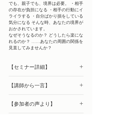
でも、親子でも、境界は必要。 ・相手
の存在が負担になる ・相手の行動にイ
ライラする ・自分ばかり損をしている
気分になる そんな時、あなたの境界が
おかされています。
なぜそうなるのか？ どうしたら楽にな
れるのか？ ……あなたの周囲の関係を
見直してみませんか？
【セミナー詳細】
★人間関係がうまくいかなかったり負
【講師から一言】
担に感じている人、身近な相手との関
係に悩んでいる人、自分の感情やニー
「境界」という言葉になじみのない方
ズがつかめない人、つい責任を負いす
【参加者の声より】
も多いでしょう。 
ぎてしまう人のために。
職場の人間関係や恋愛がうまく
くわしい説明はセミナーにゆずります
★他人と自分とを区別する、見えやす
■開催日時/会場について
いかないので、とても苦しく
が、ひとことで言えば自分というもの
い境界から見えにくい境界まで、身近
て、水澤先生が訳した『恋愛依