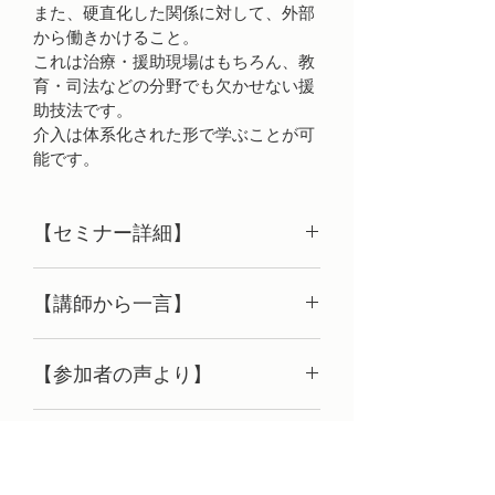
また、硬直化した関係に対して、外部
から働きかけること。
これは治療・援助現場はもちろん、教
育・司法などの分野でも欠かせない援
助技法です。
介入は体系化された形で学ぶことが可
能です。
【セミナー詳細】
★医療・保健分野のスタッフをはじ
【講師から一言】
め、教育・司法・介護などの現場で問
題への援助に関わる人を主な対象とし
こんなに欠かせないものでありなが
ています。 ご家族の立場で介入の方法
【参加者の声より】
ら、誤解されている技法もないかもし
を学びたい方の参加もＯＫです。
れません…… それが「介入（インタベ
★介入技法は、アルコール依存症者を
職場で「今回は行ってきてもい
ンション）」です。
治療に結びつけ、回復過程をフォロー
■開催日時/会場について
いよ」と言ってもらえたので、
そのまま放っておけば問題はどんどん
していく中で体系化されたものです。 
参加しました！ このような介
深刻化することが明らかなのに、当事
その手順と考え方は、他の問題にも役
2020年2月●日(●)～●日(●)※２日間　両
入の視点は今まで自分の中には