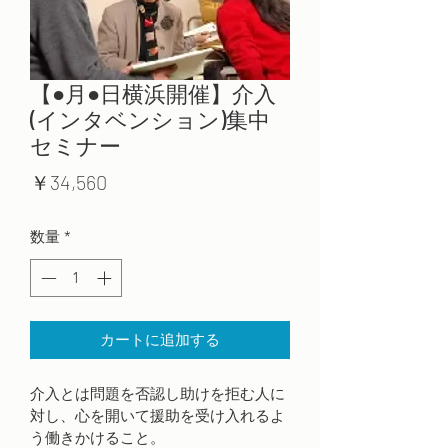
【●月●日横浜開催】介入
(インタベンション)集中
セミナー
価
￥34,560
格
数量
*
カートに追加する
介入とは問題を否認し助けを拒む人に
対し、心を開いて援助を受け入れるよ
う働きかけること。