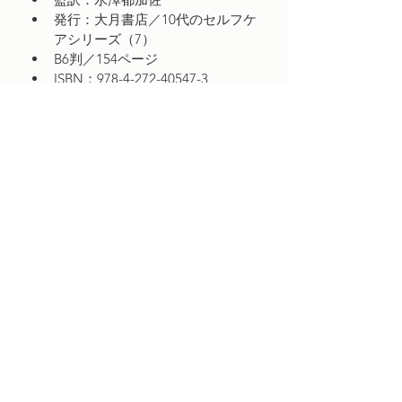
発行：大月書店／10代のセルフケ
アシリーズ（7）
B6判／154ページ
ISBN：978-4-272-40547-3
解説
わかりやすく使える知識で定評のあ
目次
る、10代のセルフケアシリーズ第7
弾。災害、性的虐待、レイプ、テロ、
はじめに　…２つの話から
事故、戦争体験などに分け、体験談を
書籍の購入について
パート1　ＰＴＳＤを引きおこす原因
もとにＰＴＳＤの症状を紹介。記憶の
とその症状
メカニズムや複雑性ＰＴＳＤ、心の傷
お近くの書店やオンライン書店でご購
が本人と周囲に与える影響、ＰＴＳＤ
入いただけます。
１.災害
への具体的な対処と治療法について触
れていく。
書店に商品の在庫がない場合でも、取
２.性的虐待、レイプ
り寄せることができます。
Healing and Recovery Institute
３.戦争体験、捕虜体験